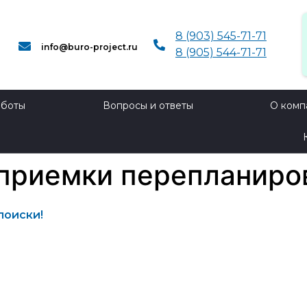
8 (903) 545-71-71
info@buro-project.ru​
8 (905) 544-71-71
аботы
Вопросы и ответы
О комп
приемки перепланиро
поиски!