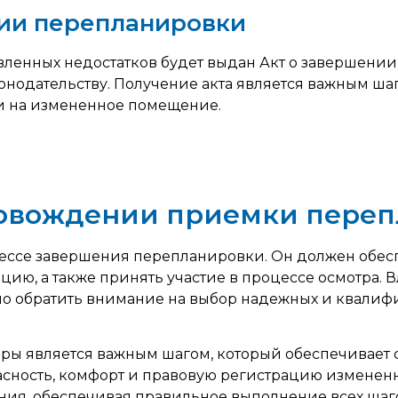
нии перепланировки
явленных недостатков будет выдан Акт о завершен
нодательству. Получение акта является важным ш
и на измененное помещение.
ровождении приемки пере
цессе завершения перепланировки. Он должен обес
, а также принять участие в процессе осмотра. Вла
жно обратить внимание на выбор надежных и квали
 является важным шагом, который обеспечивает с
опасность, комфорт и правовую регистрацию измен
ния, обеспечивая правильное выполнение всех шаг