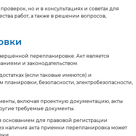
оверок, но и в консультациях и советах для
тва работ, а также в решении вопросов,
овки
вершённой перепланировке. Акт является
аниями и законодательством.
статках (если таковые имеются) и
м планировки, безопасности, электробезопасности,
менты, включая проектную документацию, акты
ругие требуемые документы.
я основанием для правовой регистрации
ез наличия акта приемки перепланировка может
еки.