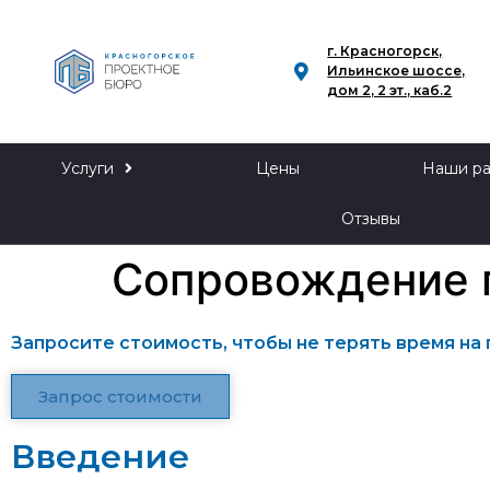
г. Красногорск,
Ильинское шоссе,
дом 2, 2 эт., каб.2
Услуги
Цены
Наши р
Отзывы
Сопровождение 
Запросите стоимость, чтобы не терять время на 
Запрос стоимости
Введение