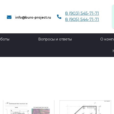
8 (903) 545-71-71
info@buro-project.ru​
8 (905) 544-71-71
аботы
Вопросы и ответы
О комп