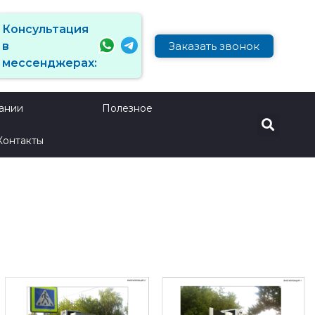
Консультация
Заказать звонок
в
мессенджерах:
ании
Полезное
Контакты